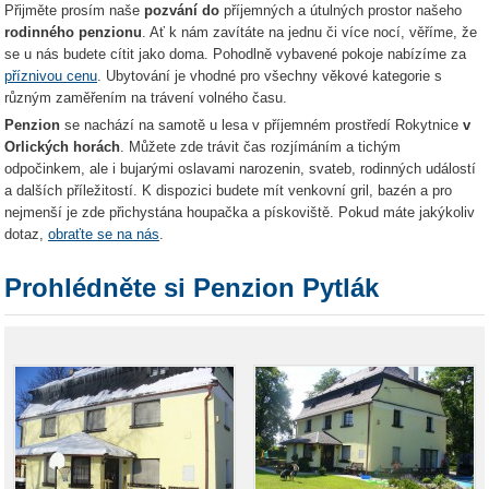
Přijměte prosím naše
pozvání do
příjemných a útulných prostor našeho
rodinného penzionu
. Ať k nám zavítáte na jednu či více nocí, věříme, že
se u nás budete cítit jako doma. Pohodlně vybavené pokoje nabízíme za
příznivou cenu
. Ubytování je vhodné pro všechny věkové kategorie s
různým zaměřením na trávení volného času.
Penzion
se nachází na samotě u lesa v příjemném prostředí Rokytnice
v
Orlických horách
. Můžete zde trávit čas rozjímáním a tichým
odpočinkem, ale i bujarými oslavami narozenin, svateb, rodinných událostí
a dalších příležitostí. K dispozici budete mít venkovní gril, bazén a pro
nejmenší je zde přichystána houpačka a pískoviště. Pokud máte jakýkoliv
dotaz,
obraťte se na nás
.
Prohlédněte si Penzion Pytlák