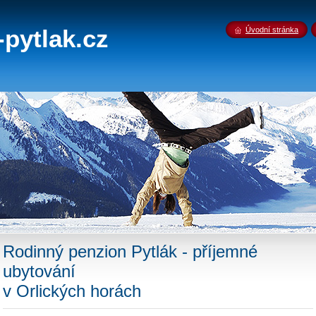
pytlak.cz
Úvodní stránka
Rodinný penzion Pytlák - příjemné
ubytování
v Orlických horách