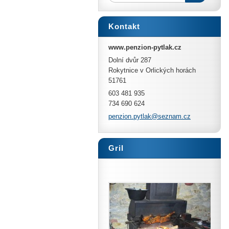
Kontakt
www.penzion-pytlak.cz
Dolní dvůr 287
Rokytnice v Orlických horách
51761
603 481 935
734 690 624
penzion.
pytlak@s
eznam.cz
Gril