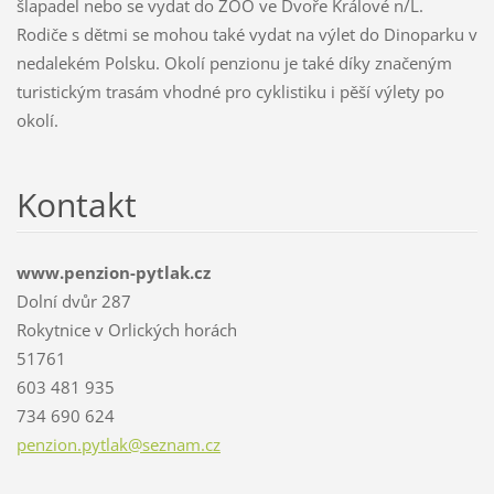
šlapadel nebo se vydat do ZOO ve Dvoře Králové n/L.
Rodiče s dětmi se mohou také vydat na výlet do Dinoparku v
nedalekém Polsku. Okolí penzionu je také díky značeným
turistickým trasám vhodné pro cyklistiku i pěší výlety po
okolí.
Kontakt
www.penzion-pytlak.cz
Dolní dvůr 287
Rokytnice v Orlických horách
51761
603 481 935
734 690 624
penzion.
pytlak@s
eznam.cz