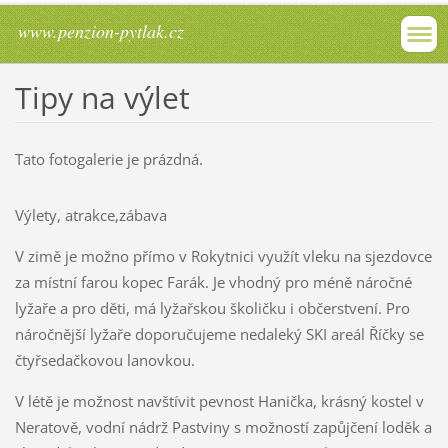
www.penzion-pytlak.cz
Tipy na výlet
Tato fotogalerie je prázdná.
Výlety, atrakce,zábava
V zimě je možno přímo v Rokytnici využít vleku na sjezdovce
za místní farou kopec Farák. Je vhodný pro méně náročné
lyžaře a pro děti, má lyžařskou školičku i občerstvení. Pro
náročnější lyžaře doporučujeme nedaleký SKI areál Říčky se
čtyřsedačkovou lanovkou.
V létě je možnost navštívit pevnost Hanička, krásný kostel v
Neratově, vodní nádrž Pastviny s možností zapůjčení loděk a